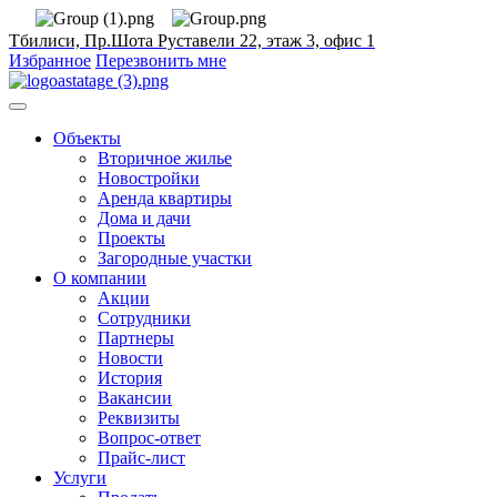
Тбилиси, Пр.Шота Руставели 22,
этаж 3, офис 1
Избранное
Перезвонить мне
Объекты
Вторичное жилье
Новостройки
Аренда квартиры
Дома и дачи
Проекты
Загородные участки
О компании
Акции
Сотрудники
Партнеры
Новости
История
Вакансии
Реквизиты
Вопрос-ответ
Прайс-лист
Услуги