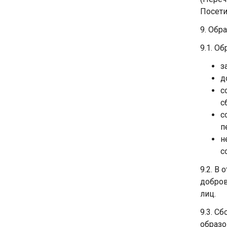
Посети
9. Обр
9.1. О
з
д
с
с
с
п
н
с
9.2. В
добров
лиц.
9.3. С
образо