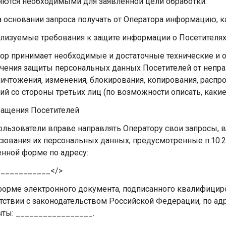
яются необходимыми для заявленной цели обработки.
На основании запроса получать от Оператора информацию,
ализуемые требования к защите информации о Посетителя
ор принимает необходимые и достаточные технические и 
чения защиты персональных данных Посетителей от непра
ничтожения, изменения, блокирования, копирования, распр
ий со стороны третьих лиц (по возможности описать, как
ращения Посетителей
Пользователи вправе направлять Оператору свои запросы, 
зования их персональных данных, предусмотренные п.10.2
нной форме по адресу:
___________</>
форме электронного документа, подписанного квалифицир
тствии с законодательством Российской Федерации, по ад
чты: _________________.