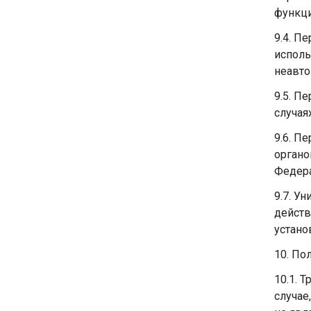
функци
9.4. П
исполь
неавто
9.5. П
случая
9.6. П
органо
Федера
9.7. У
действ
устано
10. По
10.1. 
случае