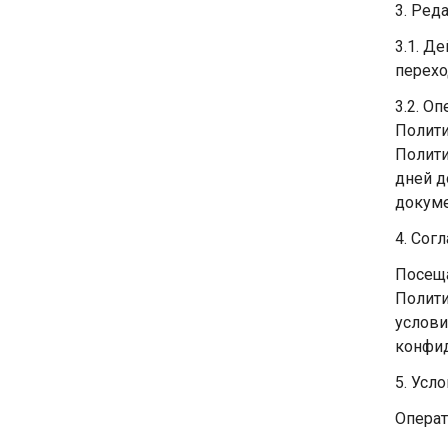
3. Ред
3.1. Д
перехо
3.2. О
Полити
Полити
дней д
докуме
4. Сог
Посеща
Полити
услови
конфид
5. Усл
Операт