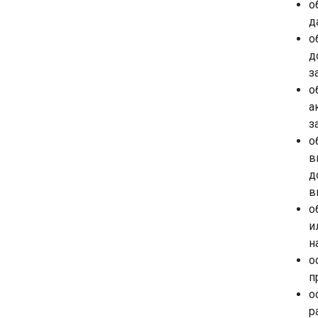
о
д
о
д
з
о
а
з
о
в
д
в
о
и
н
о
п
о
р