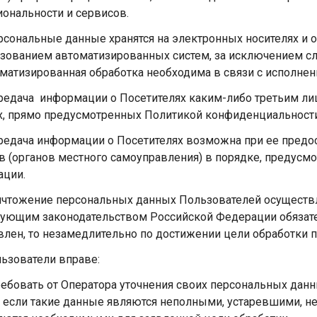
ональности и сервисов.
ерсональные данные хранятся на электронных носителях и 
зованием автоматизированных систем, за исключением сл
матизированная обработка необходима в связи с исполнен
ередача информации о Посетителях каким-либо третьим л
х, прямо предусмотренных Политикой конфиденциальности
ередача информации о Посетителях возможна при ее предо
в (органов местного самоуправления) в порядке, предусм
ции.
ничтожение персональных данных Пользователей осуществл
ующим законодательством Российской Федерации обязатель
влен, то незамедлительно по достижении цели обработки
льзователи вправе:
Требовать от Оператора уточнения своих персональных дан
, если такие данные являются неполными, устаревшими, 