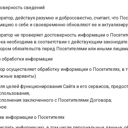
товерность сведений
ператор, действуя разумно и добросовестно, считает, что 
ацию о себе и своевременно обновляют ее и актуализиру
ператор не проверяет достоверность информации о Посетите
ка необходима в соответствии с действующим законодате
ором обязательств перед Посетителями или иными лицам
и обработки информации
ор осуществляет обработку информации о Посетителях, в т
ожные варианты)
ля целей функционирования Сайта и его сервисов, предос
спользования;
сполнения заключенного с Посетителями Договора;
ное.
тав информации о Посетителях
ислить информацию, в том числе персональные данные, 