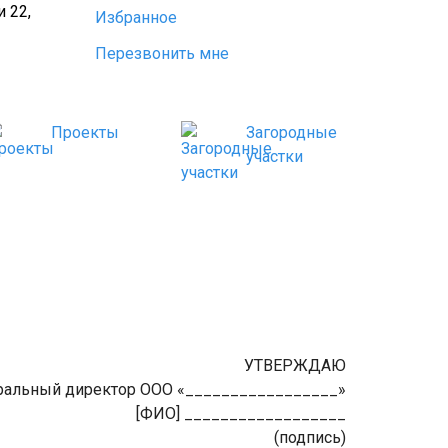
 22,
Избранное
Перезвонить мне
Проекты
Загородные
участки
УТВЕРЖДАЮ
ральный директор ООО «_________________»
[ФИО] __________________
(подпись)