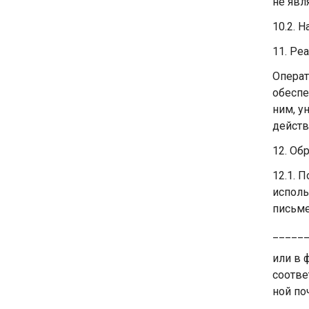
не явл
10.2. 
11. Ре
Операт
обеспе
ним, у
действ
12. Об
12.1. 
исполь
письме
______
или в 
соотве
ной по