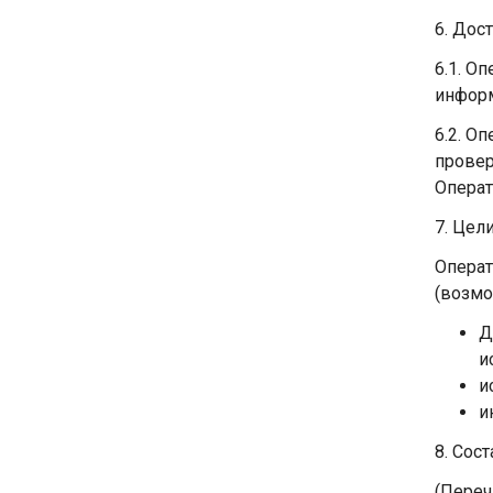
6. Дос
6.1. О
информ
6.2. О
провер
Операт
7. Цел
Операт
(возм
Д
и
и
и
8. Сос
(Переч